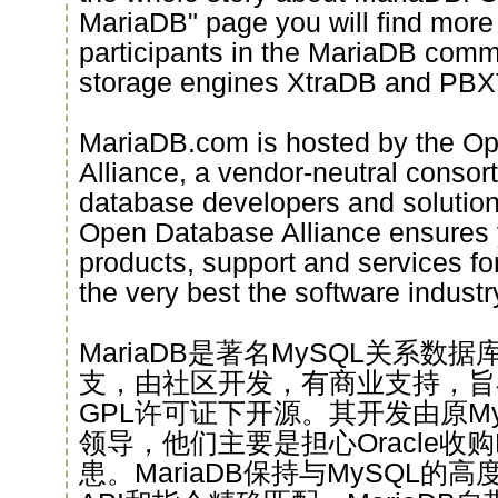
MariaDB" page you will find more 
participants in the MariaDB commu
storage engines XtraDB and PBX
MariaDB.com is hosted by the O
Alliance, a vendor-neutral consor
database developers and solution
Open Database Alliance ensures y
products, support and services fo
the very best the software industry
MariaDB是著名MySQL关系数
支，由社区开发，有商业支持，旨
GPL许可证下开源。其开发由原M
领导，他们主要是担心Oracle收
患。MariaDB保持与MySQL的高