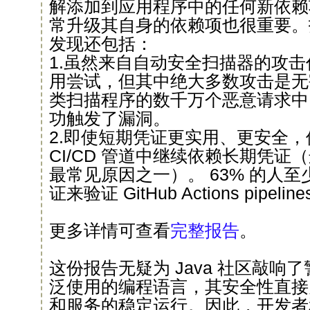
解添加到应用程序中的任何新依赖
常升级其自身的依赖项也很重要。
发现还包括：
1.虽然来自自动安全扫描器的攻
用尝试，但其中绝大多数攻击是无
类扫描程序的数千万个恶意请求中，只
功触发了漏洞。
2.即使短期凭证更实用、更安全
CI/CD 管道中继续依赖长期凭
最常见原因之一）。 63% 的人
证来验证 GitHub Actions pipelin
更多详情可查看
完整报告
。
这份报告无疑为 Java 社区敲响
泛使用的编程语言，其安全性直接
和服务的稳定运行。因此，开发者