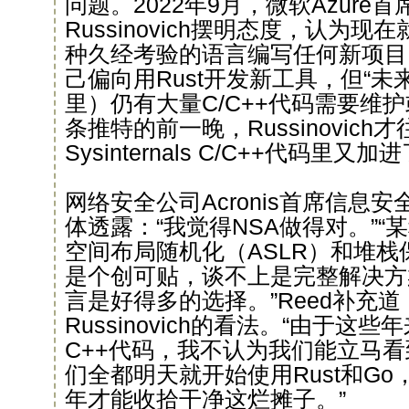
问题。2022年9月，微软Azure首
Russinovich摆明态度，认为
种久经考验的语言编写任何新项目
己偏向用Rust开发新工具，但“
里）仍有大量C/C++代码需要维
条推特的前一晚，Russinovich
Sysinternals C/C++代码里又
网络安全公司Acronis首席信息安全官
体透露：“我觉得NSA做得对。”
空间布局随机化（ASLR）和堆
是个创可贴，谈不上是完整解决方
言是好得多的选择。”Reed补充
Russinovich的看法。“由于这
C++代码，我不认为我们能立马
们全都明天就开始使用Rust和G
年才能收拾干净这烂摊子。”