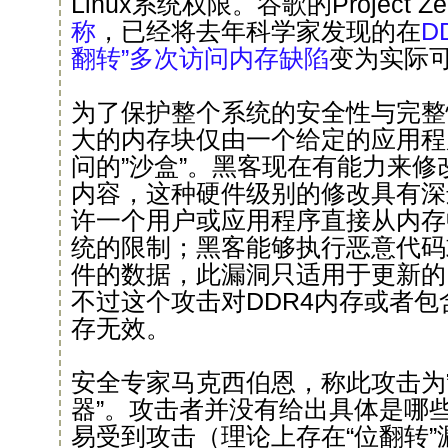
Linux系统权限。谷歌的Project Z
称
，已经将去年科学家发现的在
D
翻转”多次访问内存缺陷
变为实际
为了保护整个系统的安全性与完整
大的内存块仅由一个给定的应用程
问的”沙盒”。黑客现在有能力来
内容，这种硬件级别的修改具有深
许一个用户或应用程序直接从内存
统的限制；黑客能够执行恶意代码
件的数据，此漏洞只适用于更新的
不过这个攻击对DDR4内存或者包
存无效。
安全专家马克西伯恩，称此攻击为
器”。攻击者并没有给出具体是哪些
易受到攻击（理论上存在“位翻转”