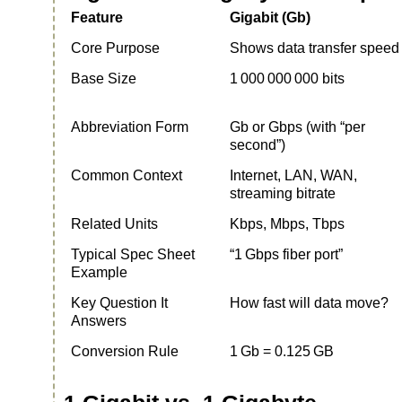
Feature
Gigabit (Gb)
Core Purpose
Shows data transfer speed
Base Size
1 000 000 000 bits
Abbreviation Form
Gb or Gbps (with “per
second”)
Common Context
Internet, LAN, WAN,
streaming bitrate
Related Units
Kbps, Mbps, Tbps
Typical Spec Sheet
“1 Gbps fiber port”
Example
Key Question It
How fast will data move?
Answers
Conversion Rule
1 Gb = 0.125 GB