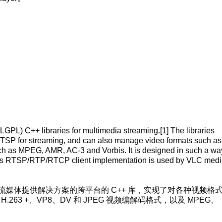
GPL) C++ libraries for multimedia streaming.[1] The libraries
SP for streaming, and can also manage video formats such as
 as MPEG, AMR, AC-3 and Vorbis. It is designed in such a way
s.Its RTSP/RTP/RTCP client implementation is used by VLC med
5 是一个为流媒体提供解决方案的跨平台的 C++ 库，实现了对各种视频格
.263 +、VP8、DV 和 JPEG 视频编解码格式，以及 MPEG、