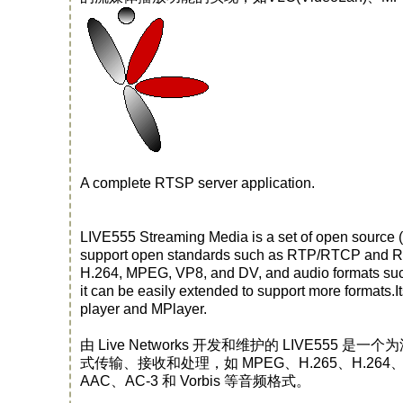
A complete RTSP server application.
LIVE555 Streaming Media is a set of open source (L
support open standards such as RTP/RTCP and RT
H.264, MPEG, VP8, and DV, and audio formats such
it can be easily extended to support more format
player and MPlayer.
由 Live Networks 开发和维护的 LIVE55
式传输、接收和处理，如 MPEG、H.265、H.264、H
AAC、AC-3 和 Vorbis 等音频格式。