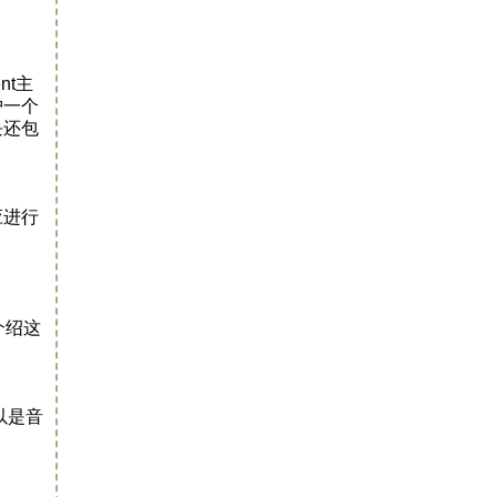
nt主
护一个
块还包
应进行
介绍这
可以是音