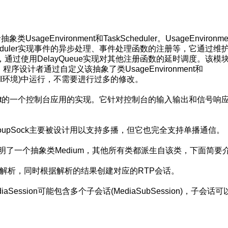
sageEnvironment和TaskScheduler。UsageEnvironme
eduler实现事件的异步处理、事件处理函数的注册等，它通过维
过使用DelayQueue实现对其他注册函数的延时调度。该模
程序设计者通过自定义该抽象了类UsageEnvironment和
如GUI环境)中运行，不需要进行过多的修改。
Environment的一个控制台应用的实现。它针对控制台的输入输出和信号响
roupSock主要被设计用以支持多播，但它也完全支持单播通信。
该模块声明了一个抽象类Medium，其他所有类都派生自该类，下面简要
响应的解析，同时根据解析的结果创建对应的RTP会话。
iaSession可能包含多个子会话(MediaSubSession)，子会话