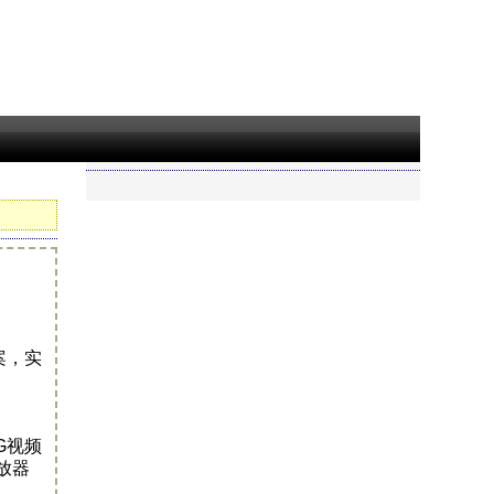
方案，实
G视频
放器