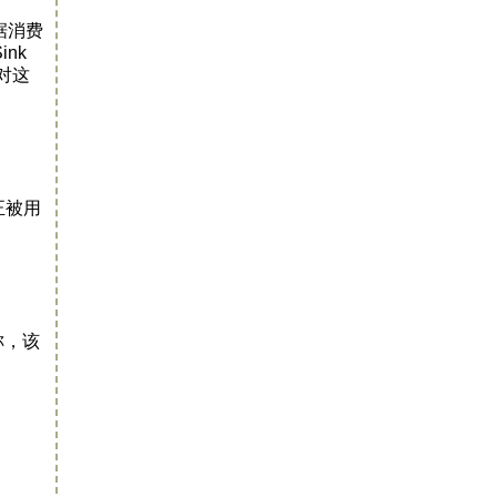
数据消费
nk
过对这
正被用
。
称，该