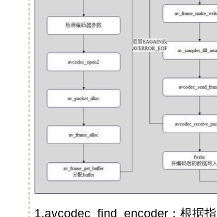
1.avcodec_find_encoder：根