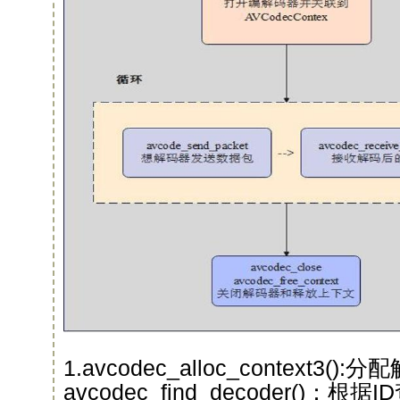
1.avcodec_alloc_context3(
avcodec_find_decoder()：