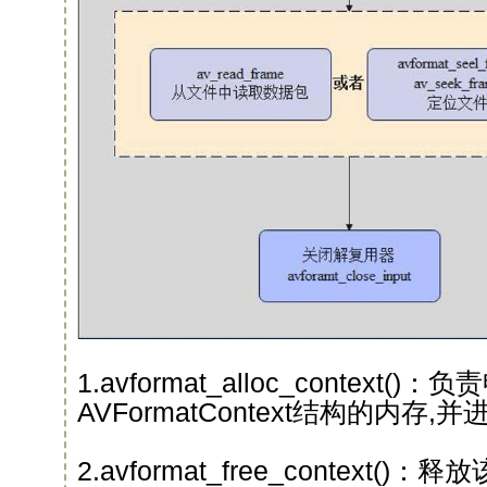
1.avformat_alloc_context()
AVFormatContext结构的内存
2.avformat_free_context