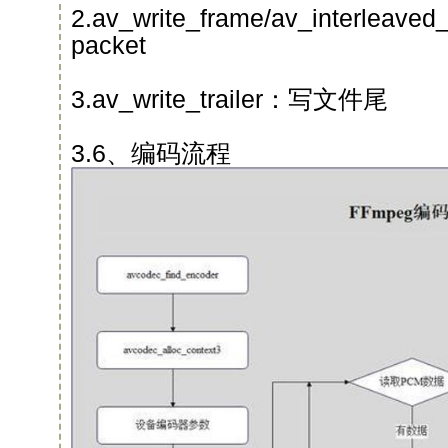
2.av_write_frame/av_interleave
packet
3.av_write_trailer：写⽂件尾
3.6、编码流程