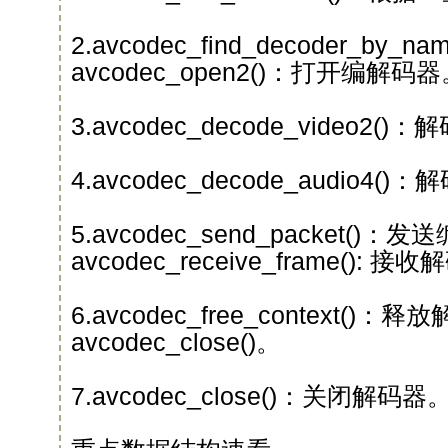
2.avcodec_find_decoder_b
avcodec_open2()：打开编解码
3.avcodec_decode_video2
4.avcodec_decode_audio4
5.avcodec_send_packet()
avcodec_receive_frame():
6.avcodec_free_context
avcodec_close()。
7.avcodec_close()：关闭解码器