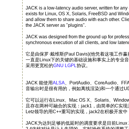
JACK is a low-latency audio server, written for any
exists for Linux, OS X, Solaris, FreeBSD and Windo
and allow them to share audio with each other. Clie
the JACK server as "plugins".
JACK was designed from the ground up for professi
synchronous execution of all clients, and low laten
它是由保罗·戴维斯(Paul Davis)(他凭着这项
一直是Linux下的关键的基础设施和事实上的专业
采用更宽松的
GNU LGPL
协议。
JACK 能使用
ALSA
、PortAudio、CoreAudio、F
音输出时是很有用的，例如离线渲染)和一个通过UDP协议的音
它可以运行在Linux、Mac OS X、Solaris、Win
且存在两种可融合的实现：jack1，由简单的C实现并且已
Letz领导的用C++重写的实现，jack2在积极开
JACK为达到足够的低延时的调度要求是目前Linux
2.4内核对比是让人失望的。实时操作系统的调整工作