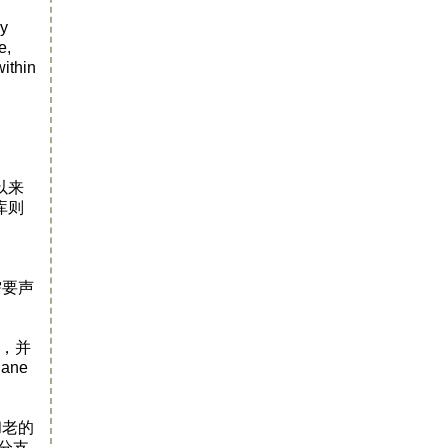
ly
e,
within
以来
库则
需要声
化，并
ane
和老的
t分支