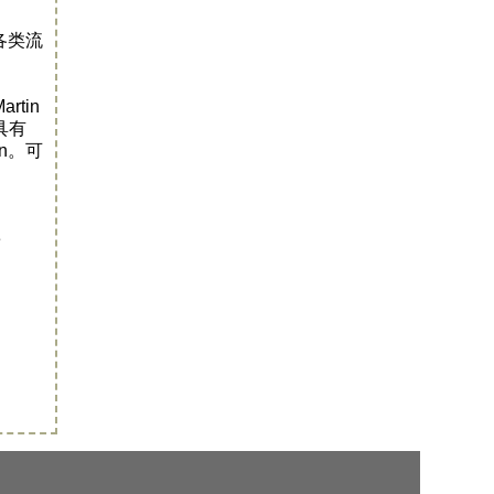
各类流
rtin
具有
on。可
e