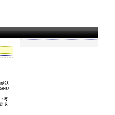
的默认
GNU
ux与
其新版