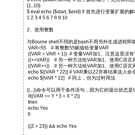
{1..10}
$ eval echo {$start..$end} # 首先进行变量扩展的
1 2 3 4 5 6 7 8 9 10
2、使用整数
与Bourne shell不同的是bash不用另外生成进程即
VAR=55 # 将整数55赋值给变量VAR
((VAR = VAR + 1)) # 变量VAR加1。注意这里没有'
((++VAR)) # 另一种方法给VAR加1。使用C
((VAR++)) # 另一种方法给VAR加1。使用C
echo $((VAR * 22)) # VAR乘以22并将结果送入命
echo $[VAR * 22] # 同上，但为过时用法
((...))命令可以用于条件语句，因为它的退出状
if((VAR == Y * 3 + X * 2))
then
echo Yes
fi
((Z > 23)) && echo Yes