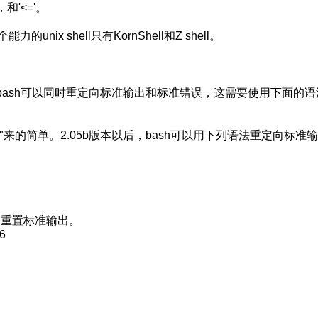
='，和'<='。
x shell只有KornShell和Z shell。
定向语法。bash可以同时重定向标准输出和标准错误，这需要使用下面的
ile 2>&1"来的简单。2.05b版本以后，bash可以用下列语法重定向标准
，重置标准输出。
6