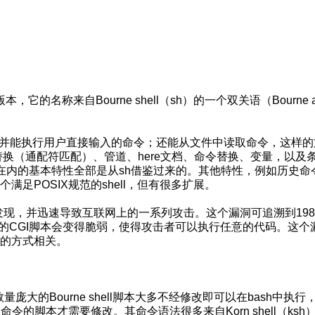
本，它的名称来自Bourne shell（sh）的一个双关语（Bourne a
，并能执行用户直接输入的命令；还能从文件中读取命令，这样的
文件名替换（通配符匹配）、管道、here文档、命令替换、变量，以及
在内的基本特性全部是从sh借鉴过来的。其他特性，例如历史命
个满足POSIX规范的shell，但有很多扩展。
月初被发现，并迅速导致互联网上的一系列攻击。这个漏洞可追溯到198
sh的CGI脚本会变得脆弱，使得攻击者可以执行任意的代码。这个
程的方式相关。
。数量庞大的Bourne shell脚本大多不经修改即可以在bash中执行
置命令的脚本才需要修改。其命令语法很多来自Korn shell（ksh