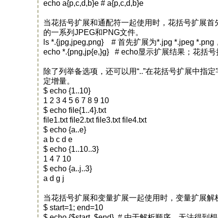
echo a{p,c,d,b}e # a{p,c,d,b}e
当花括号扩展和通配符一起使用时，花括号扩展首
的一系列JPEG和PNG文件。
ls *.{jpg,jpeg,png} # 首先扩展为*.jpg *.jpeg
echo *.{png,jp{e,}g} # echo显示扩展结果
除了列举备选项，还可以用“..”在花括号扩展中指
定增量。
$ echo {1..10}
1 2 3 4 5 6 7 8 9 10
$ echo file{1..4}.txt
file1.txt file2.txt file3.txt file4.txt
$ echo {a..e}
a b c d e
$ echo {1..10..3}
1 4 7 10
$ echo {a..j..3}
a d g j
当花括号扩展和变量扩展一起使用时，变量扩展解析
$ start=1; end=10
$ echo {$start..$end} # 由于解析顺序，无法得