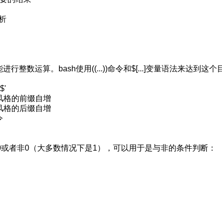
解析
能进行整数运算。bash使用((...))命令和$[...]变量语法来达到这
$'
语言风格的前缀自增
语言风格的后缀自增
令
态是0或者非0（大多数情况下是1），可以用于是与非的条件判断：