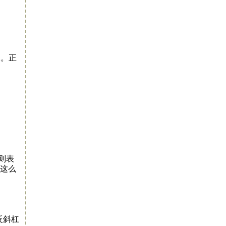
1。正
则表
要这么
反斜杠