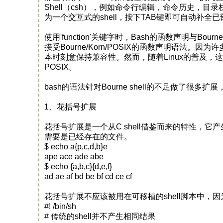
Shell（csh），例如命令行编辑，命令历史，目录栈，
为一个交互式的shell，按下TAB键即可自动补
使用'function'关键字时，Bash的函数声明与Bourn
接受Bourne/Korn/POSIX的函数声明语法。因
本时刻意保持兼容性。然而，随着Linux的普及，这
POSIX。
bash的语法针对Bourne shell的不足做了很多
1、花括号扩展
花括号扩展是一个从C shell借鉴而来的特性，
需要是已经存在的文件。
$ echo a{p,c,d,b}e
ape ace ade abe
$ echo {a,b,c}{d,e,f}
ad ae af bd be bf cd ce cf
花括号扩展不应该被用在可移植的shell脚本中，因为Bo
#! /bin/sh
# 传统的shell并不产生相同结果