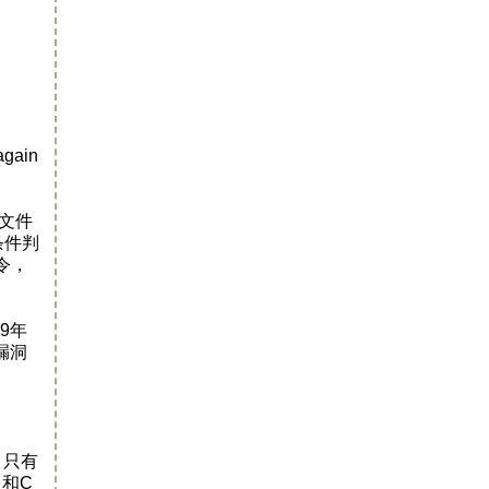
gain
文件
条件判
令，
9年
漏洞
，只有
）和C