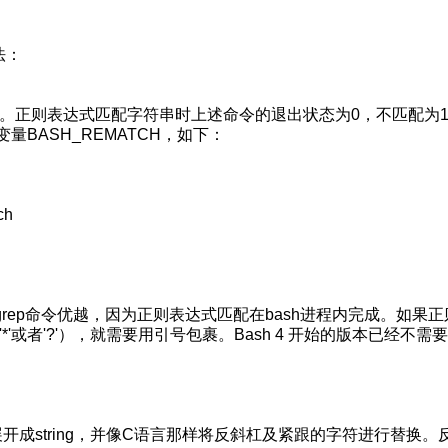
法：
描述的一致。正则表达式匹配字符串时上述命令的退出状态为0，不匹配为
量BASH_REMATCH，如下：
ch
ep命令优越，因为正则表达式匹配在bash进程内完成。如果正
*'或者'?'），就需要用引号包裹。Bash 4 开始的版本已经不需
会被展开成string，并像C语言那样将反斜杠及紧跟的字符进行替换。