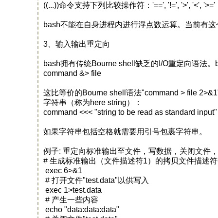
((...))命令支持下列比较操作符：'==', '!=', '>', '<', '>
bash不能在自身进程内进行浮点数运算。当前有这个能力的uni
3、输入输出重定向
bash拥有传统Bourne shell缺乏的I/O重
command &> file
这比等价的Bourne shell语法"command > f
字符串（称为here string）：
command <<< "string to be read as standard input"
如果字符串包括空格就需要用引号包裹字符串。
例子: 重定向标准输出至文件，写数据，关闭文件
# 生成标准输出（文件描述符1）的拷贝文件描述符
exec 6>&1
# 打开文件"test.data"以供写入
exec 1>test.data
# 产生一些内容
echo "data:data:data"