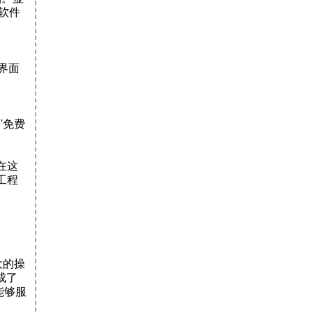
的软件
户界面
'免费
在这
工程
大的操
成了
能够服