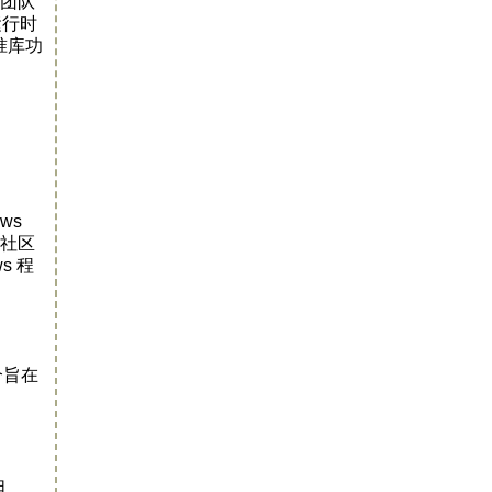
 团队
运行时
标准库功
ws
被社区
s 程
个旨在
由