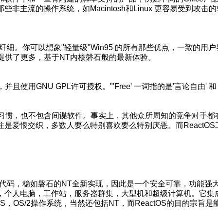
主流的操作系统，如Macintosh和Linux 更容易受到攻击
积纤细。你可以想象"轻量级"Win95 的所有那些优点，一致的用
S提供了更多，基于NT内核磐石般的最新体验。
使用GNU GPL许可授权。"'Free' 一词指的是'言论自由' 和 
使用习惯，也不包含间谍软件。事实上，其他众所周知的竞争对手都
是爱恨交织，多数人要么特别喜欢要么特别厌恶。而ReactOS
写所有代码，稳如磐石的NT全新实现，因此是一个安全可靠，功能强
，个人电脑，工作站，服务器群集，大型机和超级计算机。它集
S，OS/2操作系统，当然还包括NT，而ReactOS的目的宗旨是