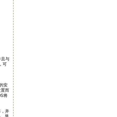
并且与
，可
的安
设置而
OS将
本，并
品。显