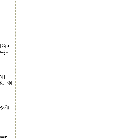
间的可
硬件抽
NT
序。例
指令和