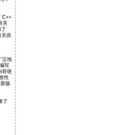
C++
有关
加了
有关供
广泛地
 编写
的内容使
并发性
个新版
下降了