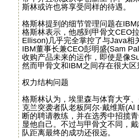
斯林或许也将享受同样的待遇。
格斯林提到的细节管理问题在IB
格斯林表示，他感到甲骨文CEO拉里·
Ellison)几乎完全掌控了与Jav
IBM董事长兼CEO彭明盛(Sam Pa
收购产品未来的运作，即使是像S
然而甲骨文和IBM之间存在很大区
权力结构问题
格斯林认为，埃里森与体育大亨、
克兰突袭者队老板阿尔·戴维斯(Al D
断的聘请教练，并在选秀中招揽青
显他自己。不过与甲骨文不同，戴
队距离最终的成功还很远。