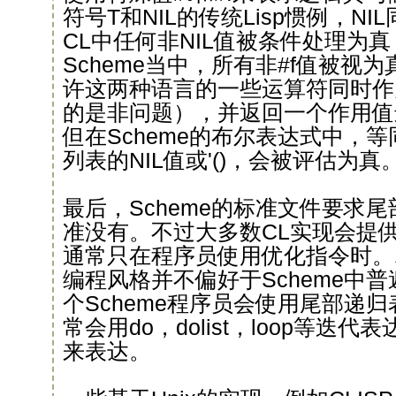
符号T和NIL的传统Lisp惯例，N
CL中任何非NIL值被条件处理为真
Scheme当中，所有非#f值被视
许这两种语言的一些运算符同时作
的是非问题），并返回一个作用值
但在Scheme的布尔表达式中，等同于
列表的NIL值或'()，会被评估为真
最后，Scheme的标准文件要求
准没有。不过大多数CL实现会提
通常只在程序员使用优化指令时。
编程风格并不偏好于Scheme中普
个Scheme程序员会使用尾部递
常会用do，dolist，loop等迭代表
来表达。