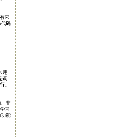
都有它
a代码
常用
态调
运行。
的、非
去学习
的功能