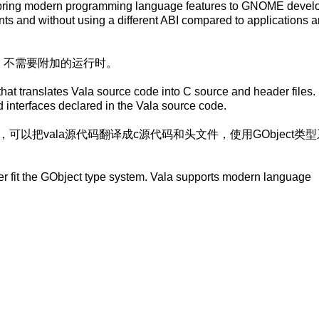
o bring modern programming language features to GNOME devel
ts and without using a different ABI compared to applications 
上，不需要附加的运行时。
 that translates Vala source code into C source and header files. 
 interfaces declared in the Vala source code.
器，可以把vala源代码翻译成c源代码和头文件，使用GObject类
tter fit the GObject type system. Vala supports modern language