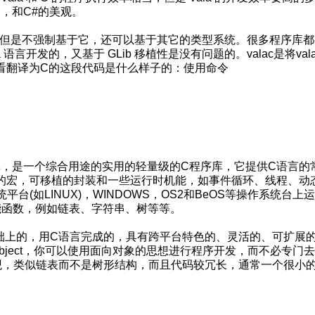
优点，和C#的美观。
对象系统，但是不强制基于它，还可以基于其它的类型系统。很多程序库
 语言开发的，又基于 GLib 移植性是没有问题的。valac是将val
看翻译为C的这段代码是什么样子的：使用命令
程序库，是一个综合用途的实用的轻量级的C程序库，它提供C语言的
的宏，可移植的封装和一些运行时机能，如事件循环、线程、动
平台(如LINUX)，WINDOWS，OS2和BeOS等操作系统台上
功能函数，例如链表、字符串、树等等。
IB基础上的，用C语言完成的，具有跨平台特色的、灵活的、可扩展
bject，你可以使用面向对象的思想进行程序开发，而不必专门
太直观，类似链表而不是树形结构，而且代码较冗长，通常一个很小