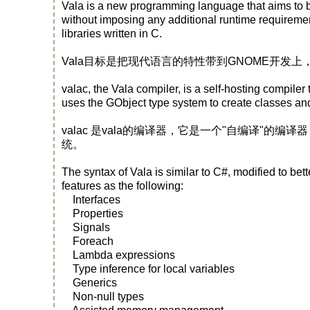
Vala is a new programming language that aims t
without imposing any additional runtime requiremen
libraries written in C.
Vala目标是把现代语言的特性带到GNOME开发
valac, the Vala compiler, is a self-hosting compiler
uses the GObject type system to create classes and
valac 是vala的编译器，它是一个"自编译"的编译
统。
The syntax of Vala is similar to C#, modified to be
features as the following:
Interfaces
Properties
Signals
Foreach
Lambda expressions
Type inference for local variables
Generics
Non-null types